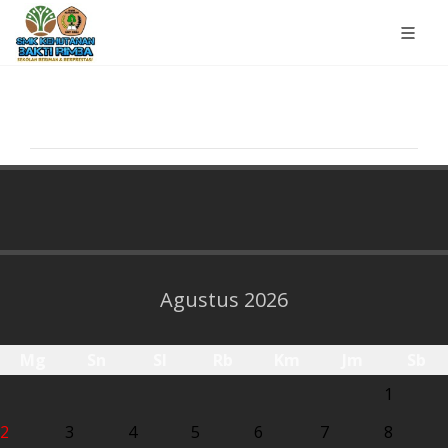
Agustus 2026
Mg
Sn
Sl
Rb
Km
Jm
Sb
1
2
3
4
5
6
7
8