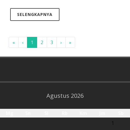
SELENGKAPNYA
«
‹
1
2
3
›
»
Agustus 2026
Mg
Sn
Sl
Rb
Km
Jm
Sb
1