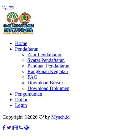
Home
Pendaftaran
Alur Pendaftaran
Syarat Pendaftaran
Panduan Pendaftaran
Rangkaian Kegiatan
FAQ
Download Brosur
Download Dokumen
Pengumuman
Daftar
Login
Copyright ©
2026
by
Mysch.id