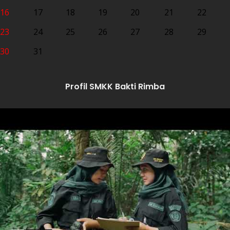
16
17
18
19
20
21
22
23
24
25
26
27
28
29
30
31
Profil SMKK Bakti Rimba