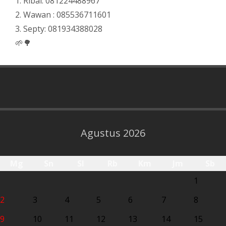
1. Ribai: 081224488967
2. Wawan : 085536711601
3. Septy: 081934388028
🌱🌳
Agustus 2026
Mg
Sn
Sl
Rb
Km
Jm
Sb
1
2
3
4
5
6
7
8
9
10
11
12
13
14
15