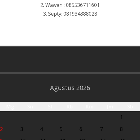
2. Wawan : 085536711601
3. Septy: 081934388028
Agustus 2026
Mg
Sn
Sl
Rb
Km
Jm
Sb
1
2
3
4
5
6
7
8