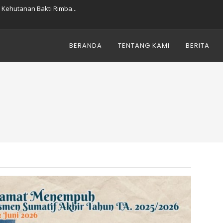
ehutanan Bakti Rimba...
Kehutanan Bakti Rimba...
Anak-Anak Hebat! ✨...
 Ketiga ASAT 🤲...
BERANDA
TENTANG KAMI
BERITA
ndeng Universitas Kuningan...
HUN TA. 2025/2026...
Bakti Rimba...
ikulum Berbasis Industri...
EHUTANAN BAKTI RIMBA!*...
 ISLAM 1448 H...