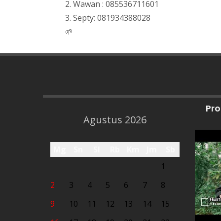
2. Wawan : 085536711601
3. Septy: 081934388028
🌱
Pro
Agustus 2026
Mg
Sn
Sl
Rb
Km
Jm
Sb
1
2
3
4
5
6
7
8
9
10
11
12
13
14
15