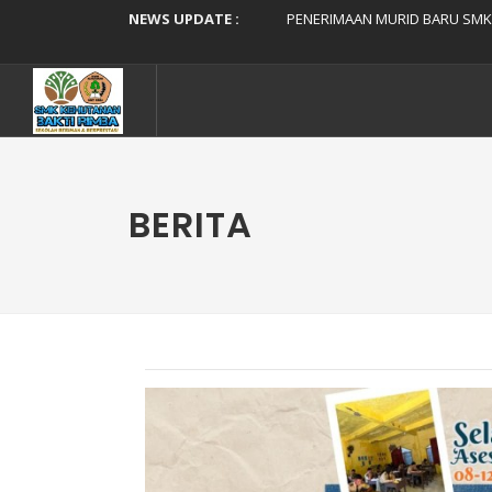
NEWS UPDATE :
PENERIMAAN MURID BARU SMK K
National Champion Award SMK 
Semangat Hari Ke-3 ASAT, 
Bismillah, Selamat Hari
SMK Kehutanan Bakti Rimba Resmi Ga
ASESMEN SUMATIF AKHIR TA
MPLS SMK Kehutanan 
🌱 H-1 Workshop Sinkronisasi Kur
🎓🌱*BEASISWA PRESTASI SMK K
💫SELAMAT TAHUN BARU
BERITA