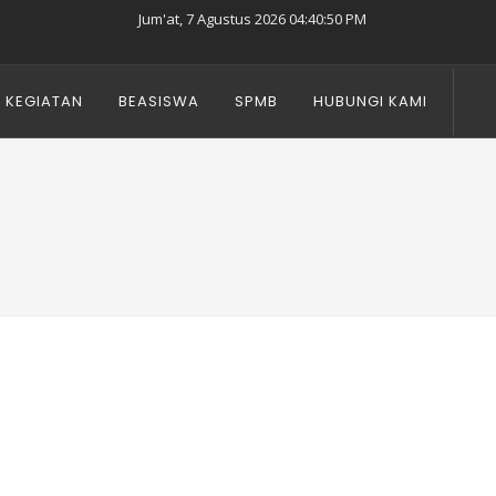
Jum'at, 7 Agustus 2026 04:40:51 PM
KEGIATAN
BEASISWA
SPMB
HUBUNGI KAMI